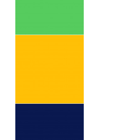
2001 LE
NOUVEL
OBSERVATEU
R
1999 DER
BUND SUISSE