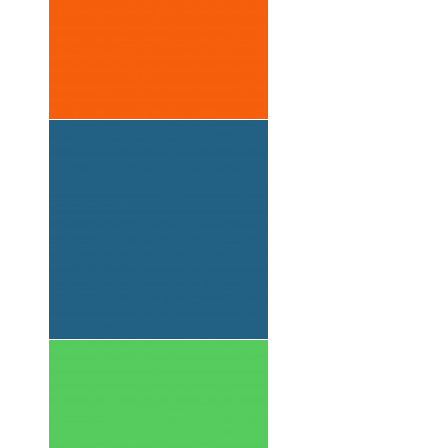
2017
ARTAÏSSIME
2001 LA VOIX
DU NORD