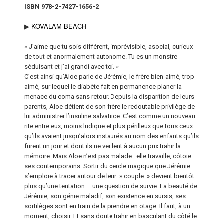
ISBN 978-2-7427-1656-2
▶︎
KOVALAM BEACH
« J’aime que tu sois différent, imprévisible, asocial, curieux
de tout et anormalement autonome. Tu es un monstre
séduisant et j’ai grandi avec toi. »
C’est ainsi qu’Aloe parle de Jérémie, le frère bien-aimé, trop
aimé, sur lequel le diabète fait en permanence planer la
menace du coma sans retour. Depuis la disparition de leurs
parents, Aloe détient de son frère le redoutable privilège de
lui administrer l’insuline salvatrice. C’est comme un nouveau
rite entre eux, moins ludique et plus périlleux que tous ceux
qu’ils avaient jusqu’alors instaurés au nom des enfants qu’ils
furent un jour et dont ils ne veulent à aucun prix trahir la
mémoire. Mais Aloe n’est pas malade : elle travaille, côtoie
ses contemporains. Sortir du cercle magique que Jérémie
s’emploie à tracer autour de leur » couple » devient bientôt
plus qu’une tentation – une question de survie. La beauté de
Jérémie, son génie maladif, son existence en sursis, ses
sortilèges sont en train de la prendre en otage. Il faut, à un
moment, choisir. Et sans doute trahir en basculant du côté le